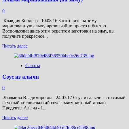
(на
зиму)
0
Клавдия Корнева 10.08.16 Заготовить на зиму
маринованную алычу чрезвычайно просто и быстро.
Воспользовавшись этим рецептом заготовки на зиму, вы
получите прекрасное...
Прочитать
Читать далее
больше
о
Алыча
Салаты
маринованная
(на
Соус из алычи
зиму)
0
Людмила Владимировна 24.07.17 Соус из алычи - это самый
вкусный кисло-сладкий соус к мясу, который я знаю.
Продукты Алыча - 1...
Прочитать
Читать далее
больше
о