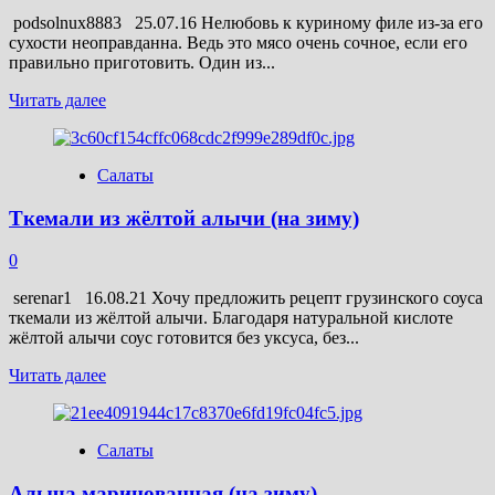
podsolnux8883 25.07.16 Нелюбовь к куриному филе из-за его
сухости неоправданна. Ведь это мясо очень сочное, если его
правильно приготовить. Один из...
Прочитать
Читать далее
больше
о
Запеченное
Салаты
куриное
филе
Ткемали из жёлтой алычи (на зиму)
«Волшебное»,
с
алычой
0
serenar1 16.08.21 Хочу предложить рецепт грузинского соуса
ткемали из жёлтой алычи. Благодаря натуральной кислоте
жёлтой алычи соус готовится без уксуса, без...
Прочитать
Читать далее
больше
о
Ткемали
Салаты
из
жёлтой
Алыча маринованная (на зиму)
алычи