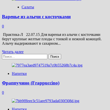
Соус
Салаты
из
алычи
Варенье из алычи с косточками
0
Практика-Л 22.07.15 Для варенья из алычи с косточками
берут крупные желтые плоды с тонкой и нежной кожицей.
Алычу выдерживают в сахарном...
Прочитать
Читать далее
Найти:
больше
о
Варенье
из
Напитки
алычи
с
косточками
Фраппучино (Frappuccino)
0
Напитки