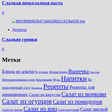
Сладкая шоколадная паста
0
Десерты
Сладкие гренки
0
Метки
Выпечка
Блюда из алычи
В духовке
Вторые блюда
Закуски
Напитки
На
Интернациональная кухня
Консервация
Мука
Рецепты
Рецепты для
праздничный стол
Овощные
Салат из моркови
начинающих
Салат из капусты
Салат из огурцов
Салат из помидоров
Салат из яиц
Салат мясной
Салат из свеклы
Салат капустный