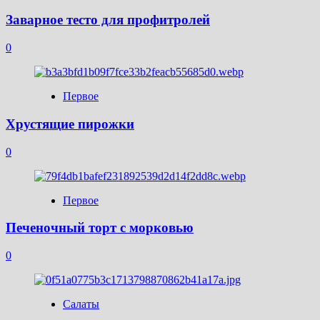
Заварное тесто для профитролей
0
Первое
Хрустящие пирожки
0
Первое
Печеночный торт с морковью
0
Салаты