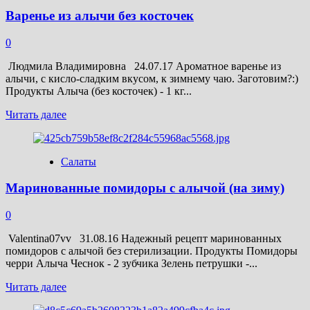
алычой
Варенье из алычи без косточек
(на
сковороде)
0
Людмила Владимировна 24.07.17 Ароматное варенье из
алычи, с кисло-сладким вкусом, к зимнему чаю. Заготовим?:)
Продукты Алыча (без косточек) - 1 кг...
Прочитать
Читать далее
больше
о
Варенье
Салаты
из
алычи
Маринованные помидоры с алычой (на зиму)
без
косточек
0
Valentina07vv 31.08.16 Надежный рецепт маринованных
помидоров с алычой без стерилизации. Продукты Помидоры
черри Алыча Чеснок - 2 зубчика Зелень петрушки -...
Прочитать
Читать далее
больше