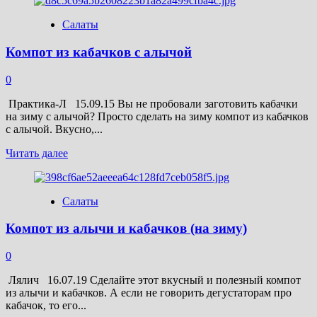
о
Маринованные
Салаты
помидоры
с
Компот из кабачков с алычой
алычой
(на
зиму)
0
Практика-Л 15.09.15 Вы не пробовали заготовить кабачки
на зиму с алычой? Просто сделать на зиму компот из кабачков
с алычой. Вкусно,...
Прочитать
Читать далее
больше
о
Компот
Салаты
из
кабачков
Компот из алычи и кабачков (на зиму)
с
алычой
0
Лялич 16.07.19 Сделайте этот вкусный и полезный компот
из алычи и кабачков. А если не говорить дегустаторам про
кабачок, то его...