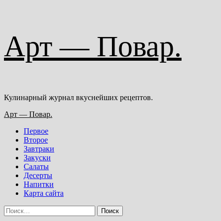
Перейти
Арт — Повар.
к
содержимому
Кулинарный журнал вкуснейших рецептов.
Основное
Арт — Повар.
меню
Первое
Второе
Завтраки
Закуски
Салаты
Десерты
Напитки
Карта сайта
Найти: