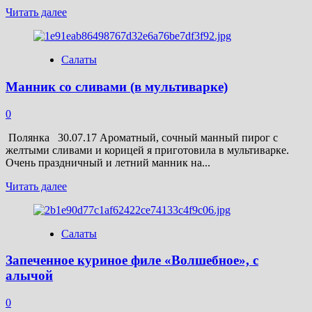
Прочитать
Читать далее
больше
о
Компот
Салаты
из
алычи
Манник со сливами (в мультиварке)
и
кабачков
(на
0
зиму)
Полянка 30.07.17 Ароматный, сочный манный пирог с
желтыми сливами и корицей я приготовила в мультиварке.
Очень праздничный и летний манник на...
Прочитать
Читать далее
больше
о
Манник
Салаты
со
сливами
Запеченное куриное филе «Волшебное», с
(в
мультиварке)
алычой
0