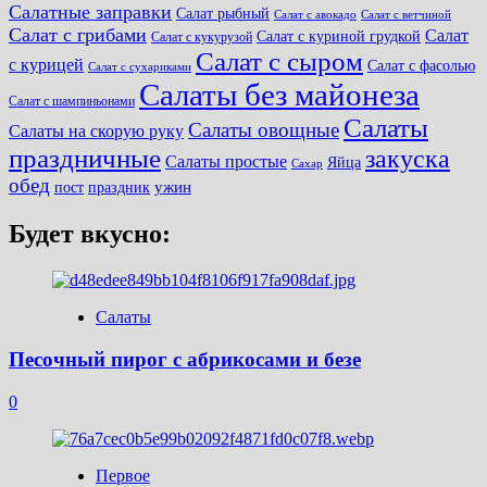
Салатные заправки
Салат рыбный
Салат с авокадо
Салат с ветчиной
Салат с грибами
Салат
Салат с куриной грудкой
Салат с кукурузой
Салат с сыром
с курицей
Салат с фасолью
Салат с сухариками
Салаты без майонеза
Салат с шампиньонами
Салаты
Салаты овощные
Салаты на скорую руку
праздничные
закуска
Салаты простые
Яйца
Сахар
обед
ужин
пост
праздник
Будет вкусно:
Салаты
Песочный пирог с абрикосами и безе
0
Первое