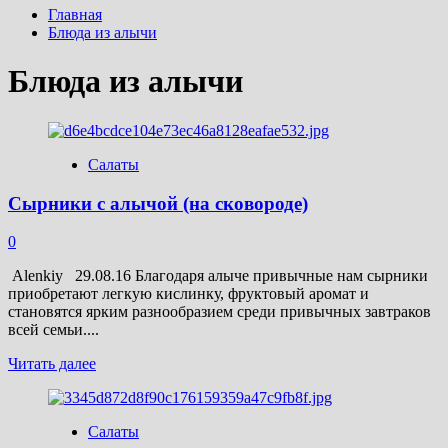
Главная
Блюда из алычи
Блюда из алычи
Салаты
Сырники с алычой (на сковороде)
0
Alenkiy 29.08.16 Благодаря алыче привычные нам сырники
приобретают легкую кислинку, фруктовый аромат и
становятся ярким разнообразием среди привычных завтраков
всей семьи....
Прочитать
Читать далее
больше
о
Сырники
Салаты
с